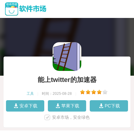
能上twitter的加速器
工具
|
时间：2025-08-28
|
安卓下载
苹果下载
PC下载
安卓市场，安全绿色