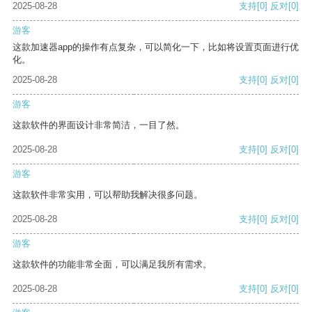
2025-08-28
支持
[0]
反对
[0]
游客
这款加速器app的操作有点复杂，可以简化一下，比如将设置页面进行优
化。
2025-08-28
支持
[0]
反对
[0]
游客
这款软件的界面设计非常简洁，一目了然。
2025-08-28
支持
[0]
反对
[0]
游客
这款软件非常实用，可以帮助我解决很多问题。
2025-08-28
支持
[0]
反对
[0]
游客
这款软件的功能非常全面，可以满足我所有需求。
2025-08-28
支持
[0]
反对
[0]