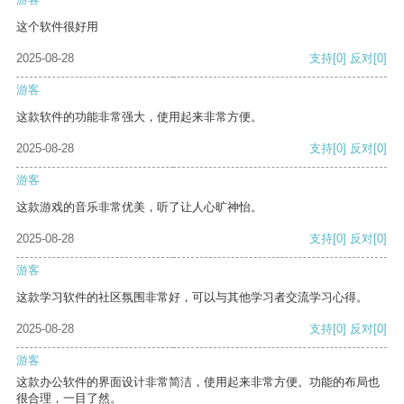
这个软件很好用
2025-08-28
支持
[0]
反对
[0]
游客
这款软件的功能非常强大，使用起来非常方便。
2025-08-28
支持
[0]
反对
[0]
游客
这款游戏的音乐非常优美，听了让人心旷神怡。
2025-08-28
支持
[0]
反对
[0]
游客
这款学习软件的社区氛围非常好，可以与其他学习者交流学习心得。
2025-08-28
支持
[0]
反对
[0]
游客
这款办公软件的界面设计非常简洁，使用起来非常方便。功能的布局也
很合理，一目了然。