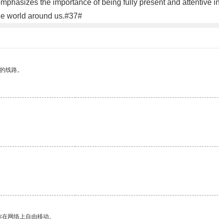
phasizes the importance of being fully present and attentive in al
he world around us.#37#
区的线路。
你在网络上自由移动。