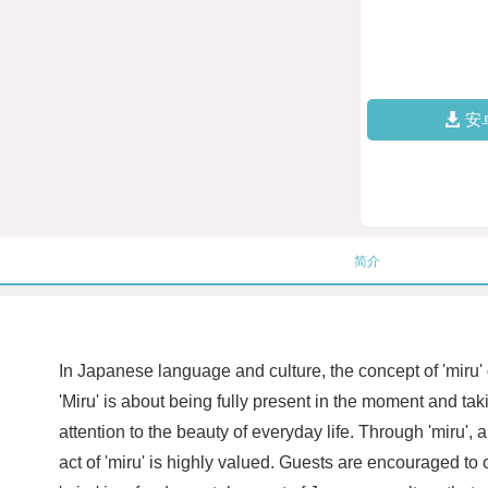
安
简介
In Japanese language and culture, the concept of 'miru
'Miru' is about being fully present in the moment and taki
attention to the beauty of everyday life. Through 'miru',
act of 'miru' is highly valued. Guests are encouraged to