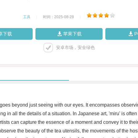
工具
|
时间：2025-08-28
|
卓下载
苹果下载
安卓市场，安全绿色
' goes beyond just seeing with our eyes. It encompasses observ
ng in all the details of a situation. In Japanese art, 'miru' is of
 artists can capture the essence of a moment and convey it to the
 observe the beauty of the tea utensils, the movements of the hos