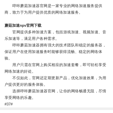
哔咔蘑菇加速器官网是一家专业的网络加速服务提供
商，致力于为用户提供优质的网络加速服务。
蘑菇加速npv官网下载
官网提供多种加速方案，包括游戏加速、视频加速、音
乐加速等，满足用户各种需求。
哔咔蘑菇加速器拥有强大的技术团队和稳定的服务器，
保证用户在使用加速服务时能够获得流畅、稳定的网络体
验。
用户只需在官网上购买相应的加速套餐，即可轻松享受
网络加速的好处。
不仅如此，官网还定期更新产品，优化加速效果，为用
户提供更好的服务体验。
选择哔咔蘑菇加速器官网，让你的网络畅通无阻，尽情
享受网络的乐趣。
#37#