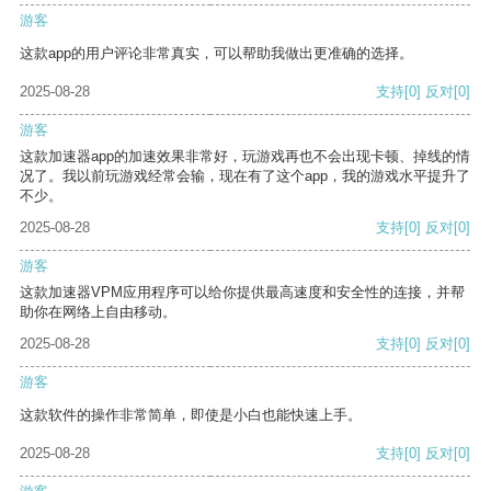
游客
这款app的用户评论非常真实，可以帮助我做出更准确的选择。
2025-08-28
支持
[0]
反对
[0]
游客
这款加速器app的加速效果非常好，玩游戏再也不会出现卡顿、掉线的情
况了。我以前玩游戏经常会输，现在有了这个app，我的游戏水平提升了
不少。
2025-08-28
支持
[0]
反对
[0]
游客
这款加速器VPM应用程序可以给你提供最高速度和安全性的连接，并帮
助你在网络上自由移动。
2025-08-28
支持
[0]
反对
[0]
游客
这款软件的操作非常简单，即使是小白也能快速上手。
2025-08-28
支持
[0]
反对
[0]