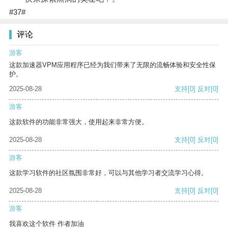
#37#
评论
游客
这款加速器VPM应用程序已经为我们带来了无限的流畅体验和安全性保
护。
2025-08-28
支持
[0]
反对
[0]
游客
这款软件的功能非常强大，使用起来非常方便。
2025-08-28
支持
[0]
反对
[0]
游客
这款学习软件的社区氛围非常好，可以与其他学习者交流学习心得。
2025-08-28
支持
[0]
反对
[0]
游客
我喜欢这个软件 作者加油