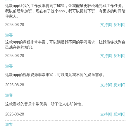
这款app让我的工作效率提高了50%，让我能够更轻松地完成工作任务。
我以前经常加班，现在有了这个app，我可以提前下班，有更多的时间陪
伴家人。
2025-08-28
支持
[0]
反对
[0]
游客
这款app的课程非常丰富，可以满足我不同的学习需求，让我能够找到自
己感兴趣的知识。
2025-08-28
支持
[0]
反对
[0]
游客
这款app的视频资源非常丰富，可以满足我不同的娱乐需求。
2025-08-28
支持
[0]
反对
[0]
游客
这款游戏的音乐非常优美，听了让人心旷神怡。
2025-08-28
支持
[0]
反对
[0]
游客