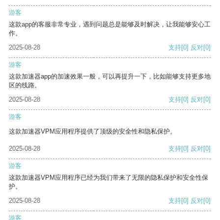
游客
这款app的客服非常专业，遇到问题总是能够及时解决，让我能够安心工
作。
2025-08-28
支持
[0]
反对
[0]
游客
这款加速器app的加速效果一般，可以再提升一下，比如能够支持更多地
区的线路。
2025-08-28
支持
[0]
反对
[0]
游客
这款加速器VPM应用程序提供了顶级的安全性和隐私保护。
2025-08-28
支持
[0]
反对
[0]
游客
这款加速器VPM应用程序已经为我们带来了无限的隐私保护和安全性保
护。
2025-08-28
支持
[0]
反对
[0]
游客