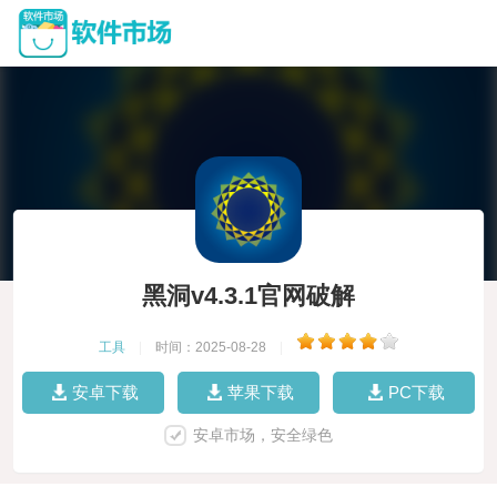
黑洞v4.3.1官网破解
工具
|
时间：2025-08-28
|
安卓下载
苹果下载
PC下载
安卓市场，安全绿色