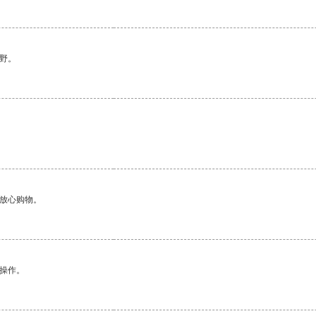
野。
够放心购物。
悉操作。