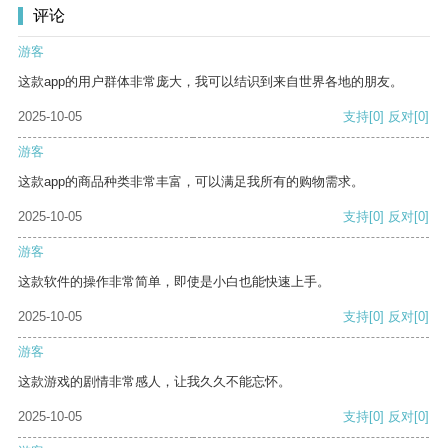
评论
游客
这款app的用户群体非常庞大，我可以结识到来自世界各地的朋友。
2025-10-05
支持
[0]
反对
[0]
游客
这款app的商品种类非常丰富，可以满足我所有的购物需求。
2025-10-05
支持
[0]
反对
[0]
游客
这款软件的操作非常简单，即使是小白也能快速上手。
2025-10-05
支持
[0]
反对
[0]
游客
这款游戏的剧情非常感人，让我久久不能忘怀。
2025-10-05
支持
[0]
反对
[0]