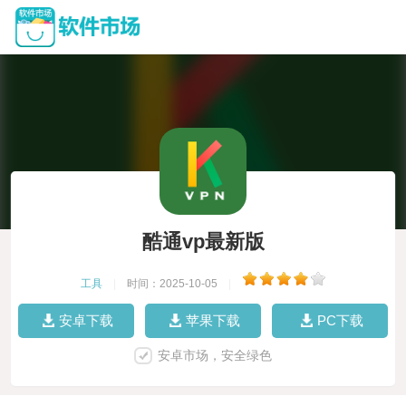
酷通vp最新版
工具
|
时间：2025-10-05
|
安卓下载
苹果下载
PC下载
安卓市场，安全绿色