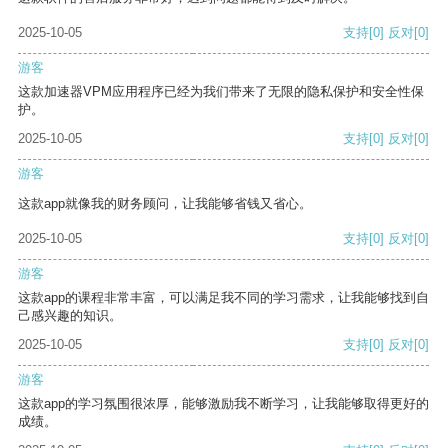
2025-10-05
支持
[0]
反对
[0]
游客
这款加速器VPM应用程序已经为我们带来了无限的隐私保护和安全性保
护。
2025-10-05
支持
[0]
反对
[0]
游客
这款app就像我的财务顾问，让我能够省钱又省心。
2025-10-05
支持
[0]
反对
[0]
游客
这款app的课程非常丰富，可以满足我不同的学习需求，让我能够找到自
己感兴趣的知识。
2025-10-05
支持
[0]
反对
[0]
游客
这款app的学习氛围很浓厚，能够激励我不断学习，让我能够取得更好的
成绩。