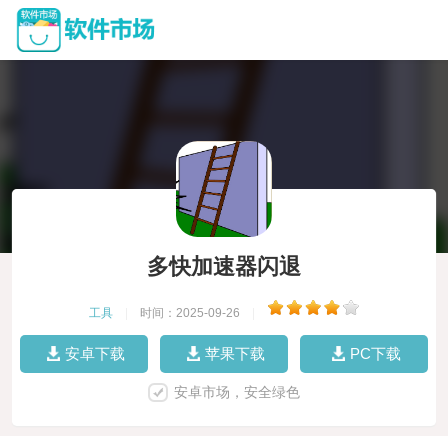
多快加速器闪退
工具
|
时间：2025-09-26
|
安卓下载
苹果下载
PC下载
安卓市场，安全绿色