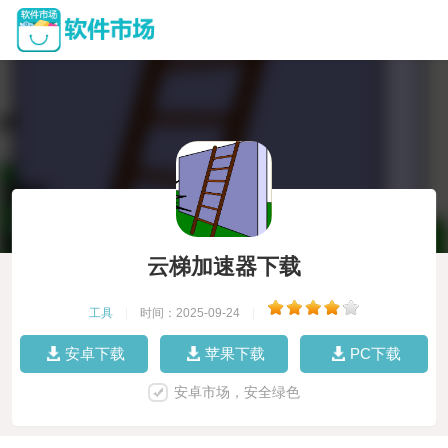
云梯加速器下载
工具
|
时间：2025-09-24
|
安卓下载
苹果下载
PC下载
安卓市场，安全绿色