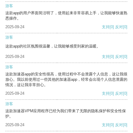
游客
这款app的用户界面简洁明了，使用起来非常容易上手，让我能够快速熟
悉操作。
2025-09-24
支持
[0]
反对
[0]
游客
这款app的社区氛围很温馨，让我能够感受到家的温暖。
2025-09-24
支持
[0]
反对
[0]
游客
这款加速器app的安全性很高，使用过程中不会泄露个人信息，这让我很
放心。我以前使用过一些其他的加速器app，经常会出现个人信息泄露的
情况，这让我非常担心。
2025-09-24
支持
[0]
反对
[0]
游客
这款加速器VPM应用程序已经为我们带来了无限的隐私保护和安全性保
护。
2025-09-24
支持
[0]
反对
[0]