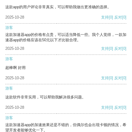
这款app的用户评论非常真实，可以帮助我做出更准确的选择。
2025-10-28
支持
[0]
反对
[0]
游客
这款加速器app的价格有点贵，可以适当降低一些。我个人觉得，一款加
速器app的价格应该在50元以下才比较合理。
2025-10-28
支持
[0]
反对
[0]
游客
超棒啊 好用
2025-10-28
支持
[0]
反对
[0]
游客
这款软件非常实用，可以帮助我解决很多问题。
2025-10-28
支持
[0]
反对
[0]
游客
这款加速器app的加速效果还是不错的，但偶尔也会出现卡顿的情况，希
望开发者能够优化一下。