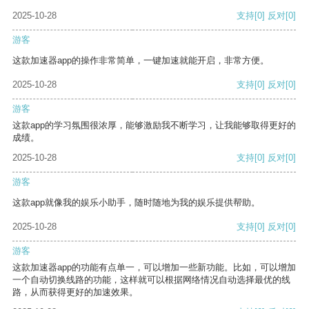
2025-10-28
支持
[0]
反对
[0]
游客
这款加速器app的操作非常简单，一键加速就能开启，非常方便。
2025-10-28
支持
[0]
反对
[0]
游客
这款app的学习氛围很浓厚，能够激励我不断学习，让我能够取得更好的
成绩。
2025-10-28
支持
[0]
反对
[0]
游客
这款app就像我的娱乐小助手，随时随地为我的娱乐提供帮助。
2025-10-28
支持
[0]
反对
[0]
游客
这款加速器app的功能有点单一，可以增加一些新功能。比如，可以增加
一个自动切换线路的功能，这样就可以根据网络情况自动选择最优的线
路，从而获得更好的加速效果。