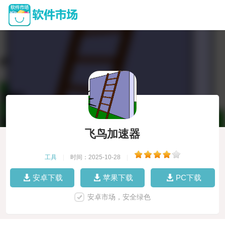
飞鸟加速器
工具
|
时间：2025-10-28
|
安卓下载
苹果下载
PC下载
安卓市场，安全绿色