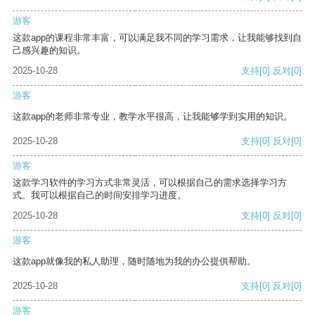
游客
这款app的课程非常丰富，可以满足我不同的学习需求，让我能够找到自
己感兴趣的知识。
2025-10-28
支持
[0]
反对
[0]
游客
这款app的老师非常专业，教学水平很高，让我能够学到实用的知识。
2025-10-28
支持
[0]
反对
[0]
游客
这款学习软件的学习方式非常灵活，可以根据自己的需求选择学习方
式。我可以根据自己的时间安排学习进度。
2025-10-28
支持
[0]
反对
[0]
游客
这款app就像我的私人助理，随时随地为我的办公提供帮助。
2025-10-28
支持
[0]
反对
[0]
游客