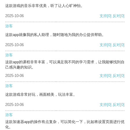
这款游戏的音乐非常优美，听了让人心旷神怡。
2025-10-06
支持
[0]
反对
[0]
游客
这款app就像我的私人助理，随时随地为我的办公提供帮助。
2025-10-06
支持
[0]
反对
[0]
游客
这款app的课程非常丰富，可以满足我不同的学习需求，让我能够找到自
己感兴趣的知识。
2025-10-06
支持
[0]
反对
[0]
游客
这款游戏非常好玩，画面精美，玩法丰富。
2025-10-06
支持
[0]
反对
[0]
游客
这款加速器app的操作有点复杂，可以简化一下，比如将设置页面进行优
化。