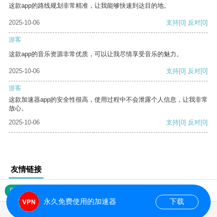
这款app的路线规划非常精准，让我能够快速到达目的地。
2025-10-06
支持
[0]
反对
[0]
游客
这款app的音乐资源非常优质，可以让我尽情享受音乐的魅力。
2025-10-06
支持
[0]
反对
[0]
游客
这款加速器app的安全性很高，使用过程中不会泄露个人信息，让我非常
放心。
2025-10-06
支持
[0]
反对
[0]
友情链接
网站地图
永久免费使用的加速器
下载