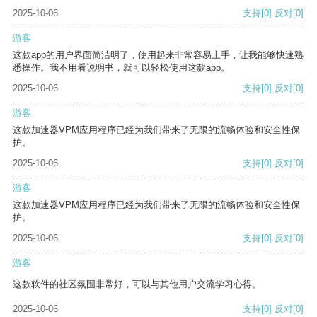
2025-10-06
支持
[0]
反对
[0]
游客
这款app的用户界面简洁明了，使用起来非常容易上手，让我能够快速熟
悉操作。我不用看说明书，就可以轻松使用这款app。
2025-10-06
支持
[0]
反对
[0]
游客
这款加速器VPM应用程序已经为我们带来了无限的流畅体验和安全性保
护。
2025-10-06
支持
[0]
反对
[0]
游客
这款加速器VPM应用程序已经为我们带来了无限的流畅体验和安全性保
护。
2025-10-06
支持
[0]
反对
[0]
游客
这款软件的社区氛围非常好，可以与其他用户交流学习心得。
2025-10-06
支持
[0]
反对
[0]