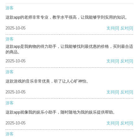
游客
这款app的老师非常专业，教学水平很高，让我能够学到实用的知识。
2025-10-05
支持
[0]
反对
[0]
游客
这款app是我购物的得力助手，让我能够找到最优惠的价格，买到最合适
的商品。
2025-10-05
支持
[0]
反对
[0]
游客
这款游戏的音乐非常优美，听了让人心旷神怡。
2025-10-05
支持
[0]
反对
[0]
游客
这款app就像我的娱乐小助手，随时随地为我的娱乐提供帮助。
2025-10-05
支持
[0]
反对
[0]
游客