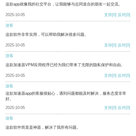
这款app就像我的社交平台，让我能够与志同道合的朋友一起交流。
2025-10-05
支持
[0]
反对
[0]
游客
这款软件非常实用，可以帮助我解决很多问题。
2025-10-05
支持
[0]
反对
[0]
游客
这款加速器VPM应用程序已经为我们带来了无限的隐私保护和自由。
2025-10-05
支持
[0]
反对
[0]
游客
这款加速器app的客服很贴心，遇到问题都能及时解决，服务态度非常
好。
2025-10-05
支持
[0]
反对
[0]
游客
这款软件简直是神器，解决了我所有问题。