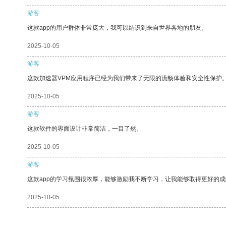
游客
这款app的用户群体非常庞大，我可以结识到来自世界各地的朋友。
2025-10-05
游客
这款加速器VPM应用程序已经为我们带来了无限的流畅体验和安全性保护
2025-10-05
游客
这款软件的界面设计非常简洁，一目了然。
2025-10-05
游客
这款app的学习氛围很浓厚，能够激励我不断学习，让我能够取得更好的成
2025-10-05