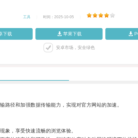
工具
|
时间：2025-10-05
|
卓下载
苹果下载
安卓市场，安全绿色
输路径和加强数据传输能力，实现对官方网站的加速。
现象，享受快速流畅的浏览体验。