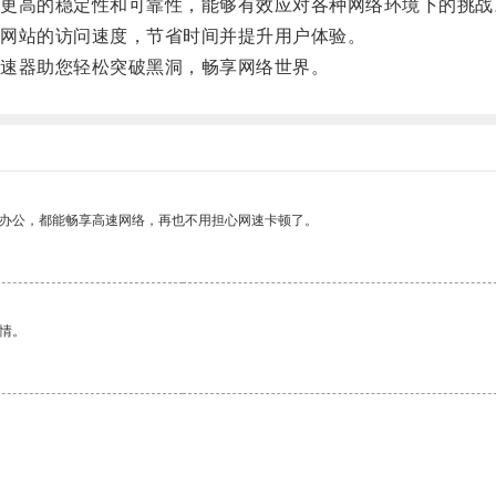
高的稳定性和可靠性，能够有效应对各种网络环境下的挑战
网站的访问速度，节省时间并提升用户体验。
速器助您轻松突破黑洞，畅享网络世界。
作办公，都能畅享高速网络，再也不用担心网速卡顿了。
情。