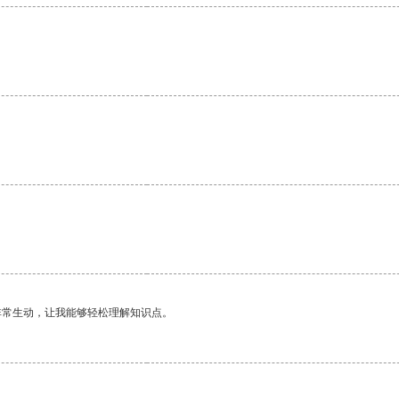
非常生动，让我能够轻松理解知识点。