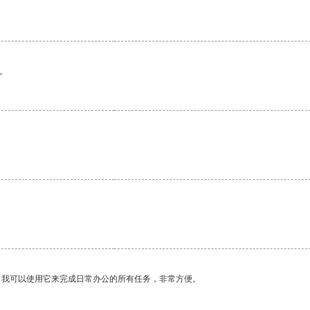
。
。我可以使用它来完成日常办公的所有任务，非常方便。