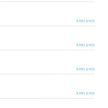
支持
[0]
反对
[0]
支持
[0]
反对
[0]
支持
[0]
反对
[0]
支持
[0]
反对
[0]