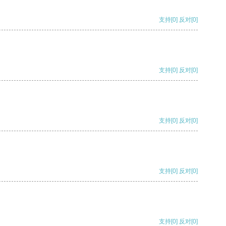
支持
[0]
反对
[0]
支持
[0]
反对
[0]
支持
[0]
反对
[0]
支持
[0]
反对
[0]
支持
[0]
反对
[0]