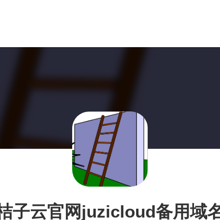
桔子云官网juzicloud备用域