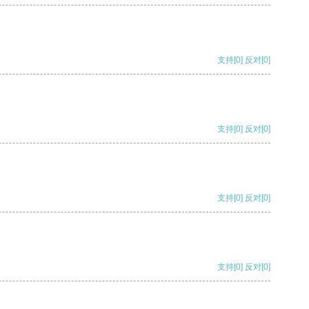
支持
[0]
反对
[0]
支持
[0]
反对
[0]
支持
[0]
反对
[0]
支持
[0]
反对
[0]