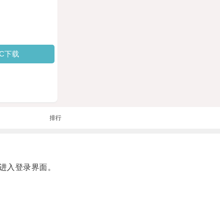
PC下载
排行
进入登录界面。