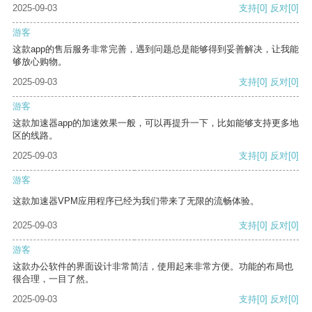
2025-09-03
支持
[0]
反对
[0]
游客
这款app的售后服务非常完善，遇到问题总是能够得到妥善解决，让我能
够放心购物。
2025-09-03
支持
[0]
反对
[0]
游客
这款加速器app的加速效果一般，可以再提升一下，比如能够支持更多地
区的线路。
2025-09-03
支持
[0]
反对
[0]
游客
这款加速器VPM应用程序已经为我们带来了无限的流畅体验。
2025-09-03
支持
[0]
反对
[0]
游客
这款办公软件的界面设计非常简洁，使用起来非常方便。功能的布局也
很合理，一目了然。
2025-09-03
支持
[0]
反对
[0]