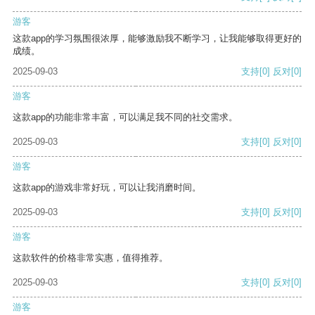
游客
这款app的学习氛围很浓厚，能够激励我不断学习，让我能够取得更好的
成绩。
2025-09-03
支持
[0]
反对
[0]
游客
这款app的功能非常丰富，可以满足我不同的社交需求。
2025-09-03
支持
[0]
反对
[0]
游客
这款app的游戏非常好玩，可以让我消磨时间。
2025-09-03
支持
[0]
反对
[0]
游客
这款软件的价格非常实惠，值得推荐。
2025-09-03
支持
[0]
反对
[0]
游客